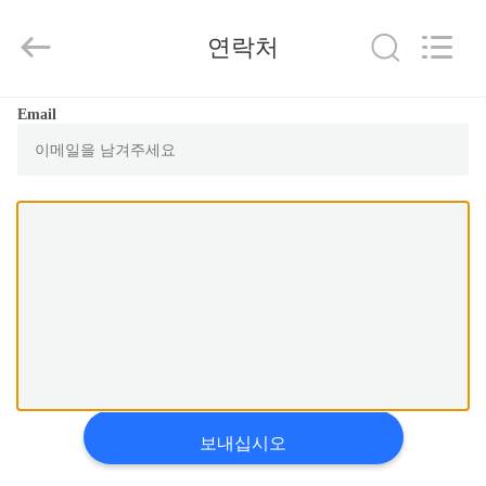
-
2025
Guangzhou
연락처
Serui
Battery
Technology
Co,.Ltd.
All
집
Email
Rights
Reserved.
제
품
우
리
에
대
보내십시오