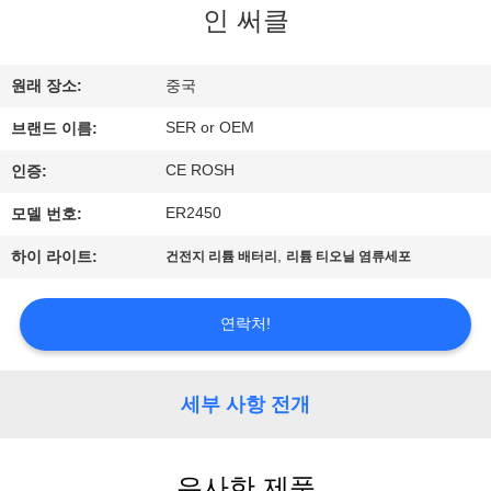
하
인 써클
여
원래 장소:
중국
공
SER or OEM
브랜드 이름:
장
CE ROSH
인증:
여
ER2450
모델 번호:
행
,
하이 라이트:
건전지 리튬 배터리
리튬 티오닐 염류세포
품
연락처!
질
세부 사항 전개
관
리
유사한 제품