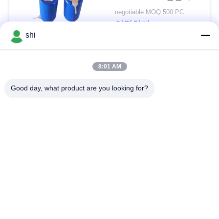
문
팩 ER14505
negotiable MOQ:500 PC
ER14505M
을
연락하다
shi
요
구
모든
8:01 AM
하
Good day, what product are you looking for?
Li SOCL2 배터리
리튬 MNO2 전지
세
요
리튬-폴리머 전지
9v 리튬 배터리
사
리튬 이온 전지
LifePO4 리튬 배터리
이
전기 자전거 건전지
RC 차량 배터리
트
팩
맵