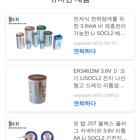
연
전자식 전력량계를 위
락
한 3.6Volt 비 재충전이
가능한 Li SOCL2 배터
주
리 리튬 티오닐 염류세
negotiable MOQ:500 PC
포
세
연락하다
요
ER34615M 3.6V Ｄ 크
기 LiSOCL2 전지 나선
뉴
형고 드레인 리튬염화
치오닐전지
스
negotiable MOQ:100PCS
연락하다
인
핀 탭 JST 몰렉스 플러
용
그 커넥터와 3.6V 리튬
AA Li SOCL2 건전지