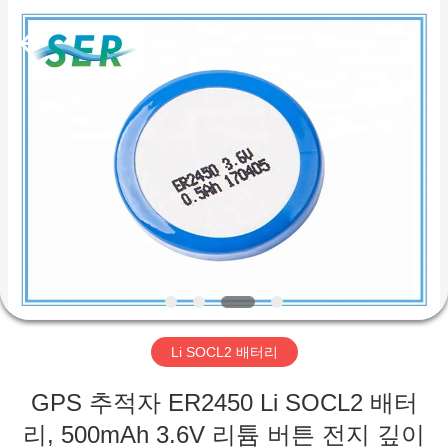
-
2026
Guangzhou
Serui
Battery
Technology
Co,.Ltd.
All
집
Rights
Reserved.
제
품
우
리
Li SOCL2 배터리
에
GPS 추적자 ER2450 Li SOCL2 배터
대
리, 500mAh 3.6V 리튬 버튼 전지 깊이