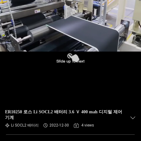
하
여
공
장
여
행
품
질
ER10250 로스 Li SOCL2 배터리 3.6 Ｖ 400 mah 디지털 제어
관
기계
Li SOCL2 배터리
2022-12-30
4 views
리