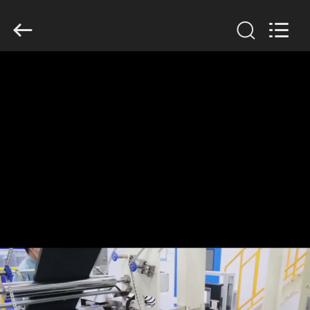
-
2026
Guangzhou
Serui
Battery
Technology
Co,.Ltd.
All
집
Rights
Reserved.
제
품
우
리
에
대