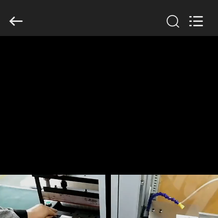
-
2026
Guangzhou
Serui
Battery
Technology
Co,.Ltd.
All
집
Rights
Reserved.
제
품
우
리
에
대