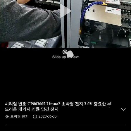
하
여
공
장
여
행
품
질
시리얼 번호 CP803665 Limno2 초박형 전지 3.0V 중요한 부
관
드러운 패키지 리튬 망간 전지
초박형 전지
2023-06-05
리